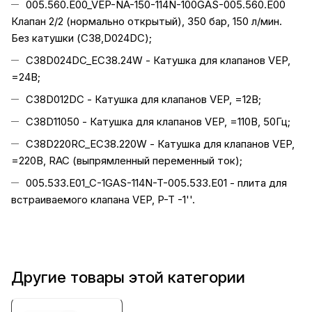
005.560.E00_VEP-NA-150-114N-100GAS-005.560.E00
Клапан 2/2 (нормально открытый), 350 бар, 150 л/мин.
Без катушки (C38,D024DC);
C38D024DC_EC38.24W - Катушка для клапанов VEP,
=24В;
C38D012DC - Катушка для клапанов VEP, =12В;
C38D11050 - Катушка для клапанов VEP, =110В, 50Гц;
C38D220RC_EC38.220W - Катушка для клапанов VEP,
=220В, RAC (выпрямленный переменный ток);
005.533.E01_C-1GAS-114N-T-005.533.E01 - плита для
встраиваемого клапана VEP, P-T -1''.
Другие товары этой категории