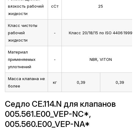
вязкость рабочей
сСт
25
жидкости
Класс чистоты
рабочей
-
Класс 20/18/15 по ISO 4406:1999
жидкости
Материал
применяемых
-
NBR, VITON
уплотнений
Масса клапана не
кг
0,39
0,39
более
Седло CE.114.N для клапанов
005.561.E00_VEP-NC*,
005.560.E00_VEP-NA*