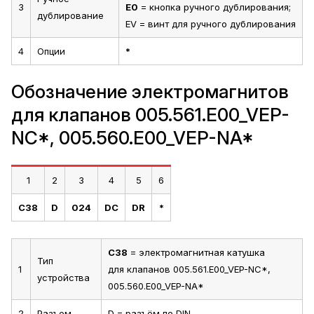
3
E0
= кнопка ручного дублирования;
дублирование
EV = винт для ручного дублирования
4
Опции
*
Обозначение электромагнитов
для клапанов 005.561.E00_VEP-
NC*, 005.560.E00_VEP-NA*
1
2
3
4
5
6
C38
D
024
DC
DR
*
C38
= электромагнитная катушка
Тип
1
для клапанов 005.561.E00_VEP-NC*,
устройства
005.560.E00_VEP-NA*
2
Разъем
D = разъём по DIN