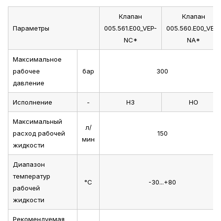
Клапан
Клапан
Параметры
005.561.E00_VEP-
005.560.E00_VEP-
NC*
NA*
Максимальное
рабочее
бар
300
давление
Исполнение
-
НЗ
НО
Максимальный
л/
расход рабочей
150
мин
жидкости
Диапазон
температур
°C
-30...+80
рабочей
жидкости
Рекомендуемая