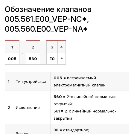
Обозначение клапанов
005.561.E00_VEP-NC*,
005.560.E00_VEP-NA*
1
2
3
4
.
.
005
560
E0
*
005
= встраиваемый
1
Тип устройства
электромагнитный клапан
560
= 2-х линейный нормально-
открытый;
2
Исполнение
561 = 2-х линейный нормально-
закрытый
00 = стандартное;
Ручное