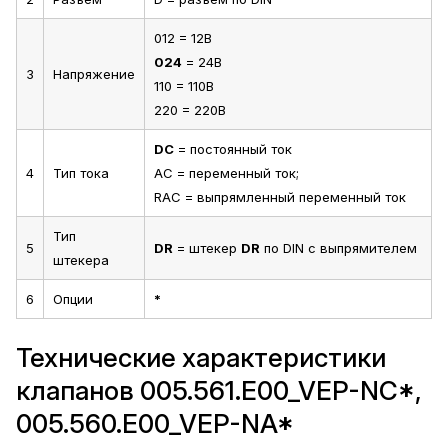
012 = 12В
024
= 24В
3
Напряжение
110 = 110В
220 = 220В
DC
= постоянный ток
4
Тип тока
AC = переменный ток;
RAC = выпрямленный переменный ток
Тип
5
DR
= штекер
DR
по DIN с выпрямителем
штекера
6
Опции
*
Технические характеристики
клапанов 005.561.E00_VEP-NC*,
005.560.E00_VEP-NA*