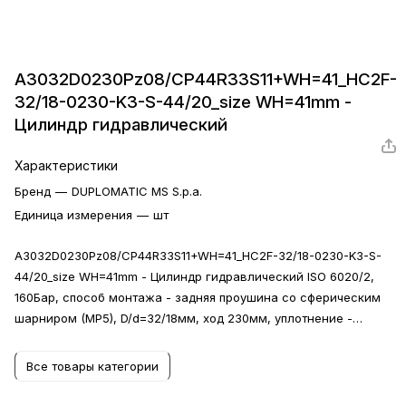
A3032D0230Pz08/CP44R33S11+WH=41_HC2F-
32/18-0230-K3-S-44/20_size WH=41mm -
Цилиндр гидравлический
Характеристики
Бренд
—
DUPLOMATIC MS S.p.a.
Единица измерения
—
шт
A3032D0230Pz08/CP44R33S11+WH=41_HC2F-32/18-0230-K3-S-
44/20_size WH=41mm - Цилиндр гидравлический ISO 6020/2,
160Бар, способ монтажа - задняя проушина со сферическим
шарниром (MP5), D/d=32/18мм, ход 230мм, уплотнение -
стандартное (NBR+PU, -20...+80°С), демпферы,сапуны,
удлинение штока на 16мм
Все товары категории