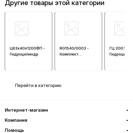
Другие товары этой категории
Ц63х40х1200ФП -
RG1540/0003 -
ГЦ 200.100.
Гидроцилиндр
Комплект
Гидроцили
уплотнений для
пневматических
цилиндров
Перейти в категорию
Интернет-магазин
Компания
Помощь