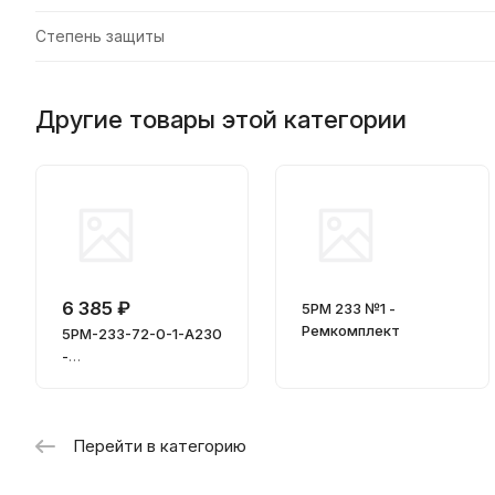
Степень защиты
Другие товары этой категории
6 385 ₽
5РМ 233 №1 -
Ремкомплект
5РМ-233-72-0-1-А230
-
Пневмораспределит
ель с односторонним
электроуправлением
Перейти в категорию