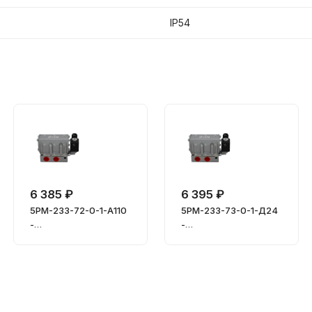
IP54
6 385 ₽
6 395 ₽
5РМ-233-72-0-1-А110
5РМ-233-73-0-1-Д24
-
-
Пневмораспределит
Пневмораспределит
ель
ель