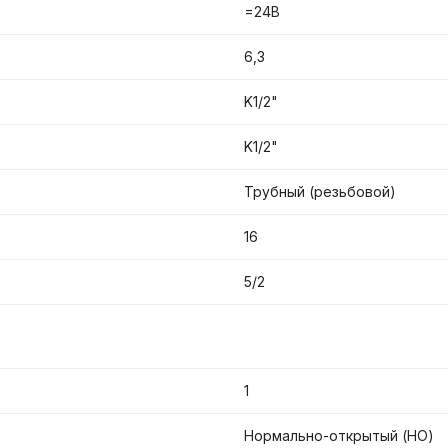
=24В
6,3
K1/2"
K1/2"
Трубный (резьбовой)
16
5/2
1
Нормально-открытый (НО)