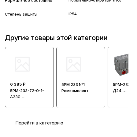
Нормальное состояние
IP54
Степень защиты
Другие товары этой категории
6 385 ₽
5РМ 233 №1 -
5РМ-233-73
5РМ-233-72-0-1-
Ремкомплект
Д24 -
А230 -
Пневморас
Пневмораспредел
итель без 
итель с
односторонним
электроуправлени
Перейти в категорию
ем