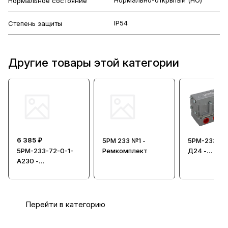
Нормальное состояние
IP54
Степень защиты
Другие товары этой категории
6 385 ₽
5РМ 233 №1 -
5РМ-233-73
5РМ-233-72-0-1-
Ремкомплект
Д24 -
А230 -
Пневморас
Пневмораспредел
итель без 
итель с
односторонним
электроуправлени
Перейти в категорию
ем