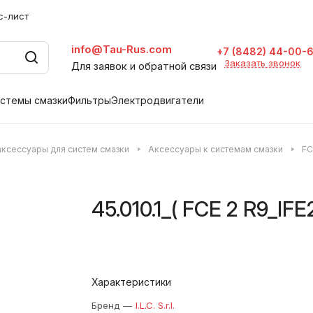
с-лист
info@Tau-Rus.com
+7 (8482) 44-00-
Заказать звонок
Для заявок и обратной связи
стемы смазки
Фильтры
Электродвигатели
аксессуары для систем смазки
Аксессуары к системам смазки
FC
45.010.1_( FCE 2 R9_IFE
Характеристики
Бренд
—
I.L.C. S.r.l.