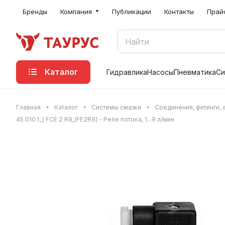
Бренды
Компания
Публикации
Контакты
Прай
Каталог
Гидравлика
Насосы
Пневматика
Си
Главная
Каталог
Системы смазки
Соединения, фитинги, 
45.010.1_( FCE 2 R9_IFE2R9) - Реле потока, 1...9 л/мин