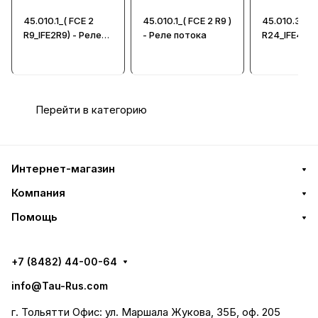
45.010.1_( FCE 2
45.010.1_( FCE 2 R9 )
45.010.3_( F
R9_IFE2R9) - Реле
- Реле потока
R24_IFE4R24 
потока, 1...9 л/мин
Реле поток
Перейти в категорию
Интернет-магазин
Компания
Помощь
+7 (8482) 44-00-64
info@Tau-Rus.com
г. Тольятти Офис: ул. Маршала Жукова, 35Б, оф. 205