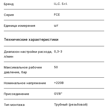
I.L.C. S.r.l.
Бренд
FCE
Серия
шт
Единица измерения
Технические характеристики
0,3-3
Диапазон настройки расхода,
л/мин
50
Максимальное рабочее
давление, бар
=220В
Номинальное напряжение
G1/8"
Присоединение
Трубный (резьбовой)
Тип монтажа