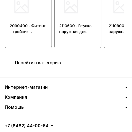
2090400 - Фитинг
2110600 - Втулка
2110800 - В
- тройник
наружная для
наружная д
обжимной
обжимного
обжимного
фитинга
фитинга
Перейти в категорию
Интернет-магазин
Компания
Помощь
+7 (8482) 44-00-64